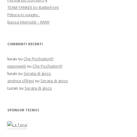
Pensando Dornbirn 4
TEAM YANKEE by Battlefront
Pittura in viaggio..
Bassa Intensità – WWII
COMMENTI RECENTI
lucas
su
Che Picchiatori!!!
pippoweb
su
Che Picchiatori!!!
lucas
su
Serata di gioco
andrea sfiligoi
su
Serata di gioco
Lucas
su
Serata di gioco
SPONSOR TECNICI