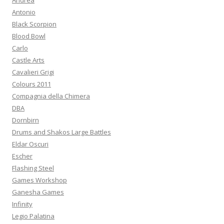
Andrea
p
Antonio
e
Black Scorpion
r
Blood Bowl
:
Carlo
Castle Arts
Cavalieri Grigi
Colours 2011
Compagnia della Chimera
DBA
Dornbirn
Drums and Shakos Large Battles
Eldar Oscuri
Escher
Flashing Steel
Games Workshop
Ganesha Games
Infinity
Legio Palatina