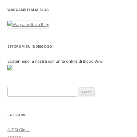
WARGAME ITALIA BLOG
BBFORUM SU INDIEGOGO
Sosteniamo la nostra comunità online di Blood Bowl:
R
i
c
e
CATEGORIE
r
c
ALT Si Gioca
a