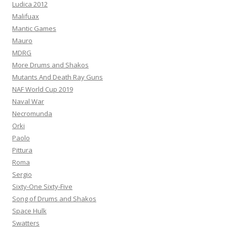
Ludica 2012
Malifuax
Mantic Games
Mauro
MDRG
More Drums and Shakos
Mutants And Death Ray Guns
NAF World Cup 2019
Naval War
Necromunda
Orki
Paolo
Pittura
Roma
Sergio
Sixty-One Sixty-Five
Song of Drums and Shakos
Space Hulk
Swatters