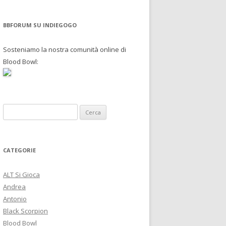
BBFORUM SU INDIEGOGO
Sosteniamo la nostra comunità online di
Blood Bowl:
R
i
c
e
CATEGORIE
r
c
ALT Si Gioca
a
Andrea
p
Antonio
e
Black Scorpion
r
Blood Bowl