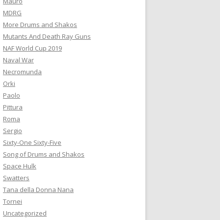
Mauro
MDRG
More Drums and Shakos
Mutants And Death Ray Guns
NAF World Cup 2019
Naval War
Necromunda
Orki
Paolo
Pittura
Roma
Sergio
Sixty-One Sixty-Five
Song of Drums and Shakos
Space Hulk
Swatters
Tana della Donna Nana
Tornei
Uncategorized