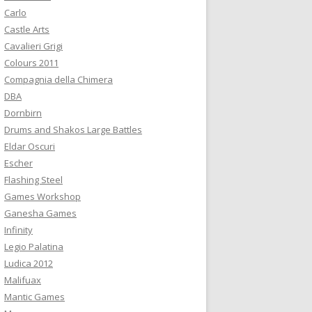
:
Carlo
Castle Arts
Cavalieri Grigi
Colours 2011
Compagnia della Chimera
DBA
Dornbirn
Drums and Shakos Large Battles
Eldar Oscuri
Escher
Flashing Steel
Games Workshop
Ganesha Games
Infinity
Legio Palatina
Ludica 2012
Malifuax
Mantic Games