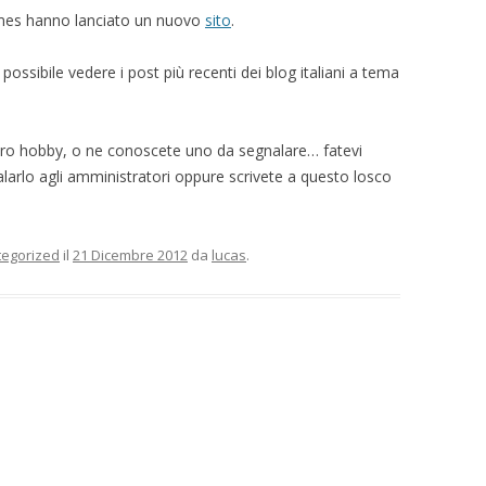
ames hanno lanciato un nuovo
sito
.
 possibile vedere i post più recenti dei blog italiani a tema
tro hobby, o ne conoscete uno da segnalare… fatevi
larlo agli amministratori oppure scrivete a questo losco
tegorized
il
21 Dicembre 2012
da
lucas
.