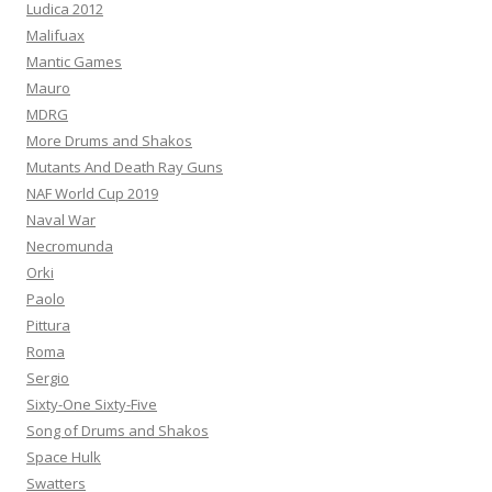
Ludica 2012
Malifuax
Mantic Games
Mauro
MDRG
More Drums and Shakos
Mutants And Death Ray Guns
NAF World Cup 2019
Naval War
Necromunda
Orki
Paolo
Pittura
Roma
Sergio
Sixty-One Sixty-Five
Song of Drums and Shakos
Space Hulk
Swatters