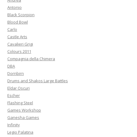
Andrea
p
Antonio
e
Black Scorpion
r
Blood Bowl
:
Carlo
Castle Arts
Cavalieri Grigi
Colours 2011
Compagnia della Chimera
DBA
Dornbirn
Drums and Shakos Large Battles
Eldar Oscuri
Escher
Flashing Steel
Games Workshop
Ganesha Games
Infinity
Legio Palatina