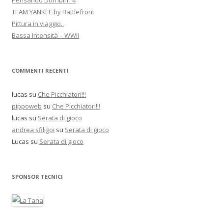
Pensando Dornbirn 4
TEAM YANKEE by Battlefront
Pittura in viaggio..
Bassa Intensità – WWII
COMMENTI RECENTI
lucas
su
Che Picchiatori!!!
pippoweb
su
Che Picchiatori!!!
lucas
su
Serata di gioco
andrea sfiligoi
su
Serata di gioco
Lucas
su
Serata di gioco
SPONSOR TECNICI