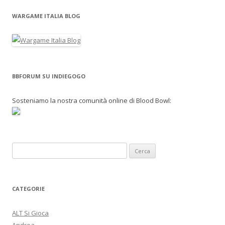
WARGAME ITALIA BLOG
BBFORUM SU INDIEGOGO
Sosteniamo la nostra comunità online di Blood Bowl:
R
i
c
e
CATEGORIE
r
c
ALT Si Gioca
a