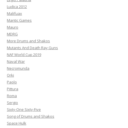
Ludica 2012
Malifuax
Mantic Games
Mauro
MDRG
More Drums and Shakos
Mutants And Death Ray Guns
NAF World Cup 2019
Naval War
Necromunda
Orki
Paolo
Pittura
Roma
Sergio
Sixty-One Sixty-Five
Song of Drums and Shakos
Space Hulk