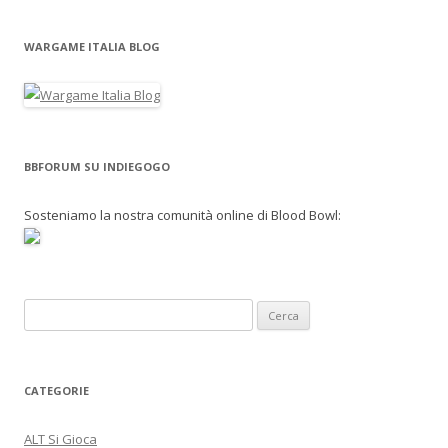
WARGAME ITALIA BLOG
BBFORUM SU INDIEGOGO
Sosteniamo la nostra comunità online di Blood Bowl:
R
i
c
e
CATEGORIE
r
c
ALT Si Gioca