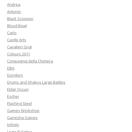
a
Andrea
p
Antonio
e
Black Scorpion
r
Blood Bowl
:
Carlo
Castle Arts
Cavalieri Grigi
Colours 2011
Compagnia della Chimera
DBA
Dornbirn
Drums and Shakos Large Battles
Eldar Oscuri
Escher
Flashing Steel
Games Workshop
Ganesha Games
Infinity
Legio Palatina