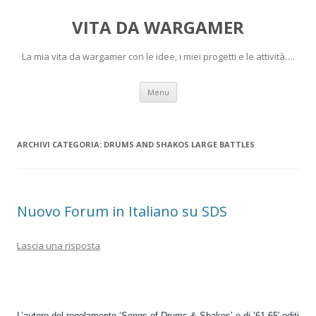
VITA DA WARGAMER
La mia vita da wargamer con le idee, i miei progetti e le attività….
Vai
Menu
al
contenuto
ARCHIVI CATEGORIA:
DRUMS AND SHAKOS LARGE BATTLES
Nuovo Forum in Italiano su SDS
Lascia una risposta
L’autore del regolamento ‘Songs of Drums & Shakos’ e di ’61-65′ editi