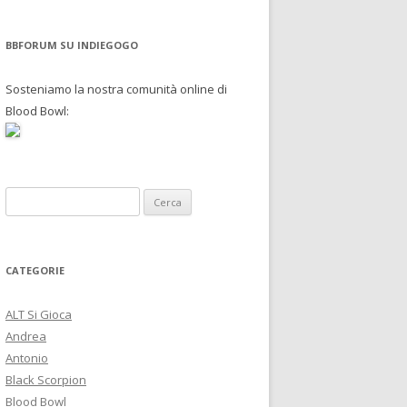
BBFORUM SU INDIEGOGO
Sosteniamo la nostra comunità online di
Blood Bowl:
R
i
c
e
CATEGORIE
r
c
ALT Si Gioca
a
Andrea
p
Antonio
e
Black Scorpion
r
Blood Bowl