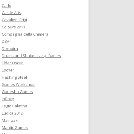
:
Carlo
Castle Arts
Cavalieri Grigi
Colours 2011
Compagnia della Chimera
DBA
Dornbirn
Drums and Shakos Large Battles
Eldar Oscuri
Escher
Flashing Steel
Games Workshop
Ganesha Games
Infinity
Legio Palatina
Ludica 2012
Malifuax
Mantic Games