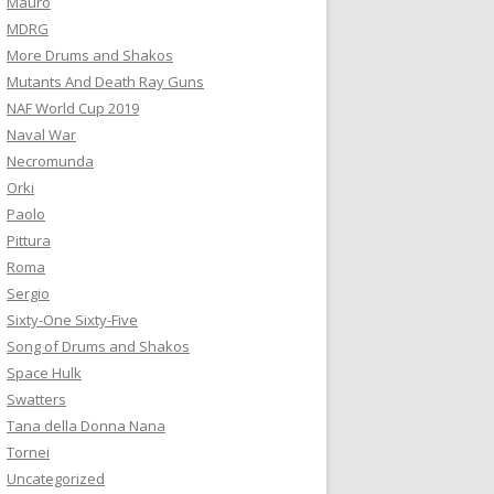
Mauro
MDRG
More Drums and Shakos
Mutants And Death Ray Guns
NAF World Cup 2019
Naval War
Necromunda
Orki
Paolo
Pittura
Roma
Sergio
Sixty-One Sixty-Five
Song of Drums and Shakos
Space Hulk
Swatters
Tana della Donna Nana
Tornei
Uncategorized